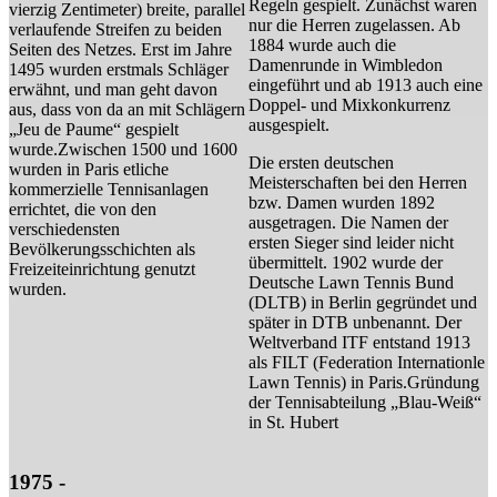
Regeln gespielt. Zunächst waren
vierzig Zentimeter) breite, parallel
nur die Herren zugelassen. Ab
verlaufende Streifen zu beiden
1884 wurde auch die
Seiten des Netzes. Erst im Jahre
Damenrunde in Wimbledon
1495 wurden erstmals Schläger
eingeführt und ab 1913 auch eine
erwähnt, und man geht davon
Doppel- und Mixkonkurrenz
aus, dass von da an mit Schlägern
ausgespielt.
„Jeu de Paume“ gespielt
wurde.Zwischen 1500 und 1600
Die ersten deutschen
wurden in Paris etliche
Meisterschaften bei den Herren
kommerzielle Tennisanlagen
bzw. Damen wurden 1892
errichtet, die von den
ausgetragen. Die Namen der
verschiedensten
ersten Sieger sind leider nicht
Bevölkerungsschichten als
übermittelt. 1902 wurde der
Freizeiteinrichtung genutzt
Deutsche Lawn Tennis Bund
wurden.
(DLTB) in Berlin gegründet und
später in DTB unbenannt. Der
Weltverband ITF entstand 1913
als FILT (Federation Internationle
Lawn Tennis) in Paris.Gründung
der Tennisabteilung „Blau-Weiß“
in St. Hubert
1975 -