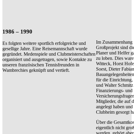
1986 – 1990
Im Zusammenhang m
Es folgten weitere sportlich erfolgreiche und
Großprojekt sind die
gesellige Jahre. Eine Reisemannschaft wurde
Planer und Helfer g
gegründet. Medenspiele und Clubmeisterschaften
zu loben. Dies ware
organisiert und ausgetragen, sowie Kontakte zu
Witteck, Horst Hofe
unseren französischen Tennisfreunden in
Soest, Dieter Fabian
Wambrechies geknüpft und vertieft.
Bauangelegenheiten
für die Einrichtung
und Walter Schmitz 
Finanzierungs- und
Versicherungsfragen
Mitglieder, die au
angelegt haben und f
Clubheim gesorgt h
Über die Gesamtkost
eigentlich nicht gro
werden, gehört aber