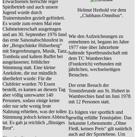
Erwachsenen herrschte reger
Spielbetrieb und auch unsere
Helmut Herhold vor dem
Jugend wurde durch
„Clubhaus-Omnibus“.
Trainerstunden gezielt gefördert.
Es wurde zum ersten Mal eine
Clubmeisterschaft ausgetragen
und am 30. September 1976 fand
Wie den Aufzeichnungen zu
das erste Saisonabschlussfest in
entnehmen ist, begann im Jahre
der „Bergschänke Hülserberg“
1977 eine über Jahrzehnte
mit Siegerehrungen, Musik, Tanz,
haltende Sportfreundschaft mit
Tombola und kaltem Buffet bei
dem TC Wambrechies
ausgelassener, fröhlicher
(Frankreich) verbunden mit
Stimmung statt. Eine kleine
jährlichen, wechselseitigen
Anekdote, die nur mündlich
Besuchen.
überliefert wurde: Für die
Clubfeier wurden 70 Essen
Der erste Besuch der
bestellt, es kamen an diesem Tag
Tennisfreunde aus St. Hubert in
aber völlig unerwartet 140
Wambrechies fand im Juni 1978
Personen, sodass einige keine
mit 12 Personen statt.
oder nur sehr wenig feste
Nahrung erhielten, was der tollen
Es folgten vier sportlich und
Stimmung jedoch keinen Abbruch
gesellig erfüllte Tennisjahre. Das
tat. Es gab ja reichlich „flüssiges
bekannte Lebensmotto „Ohne
Brot“.
Fleiß, keinen Preis“ gilt natürlich
auch auf der Sportebene. Um