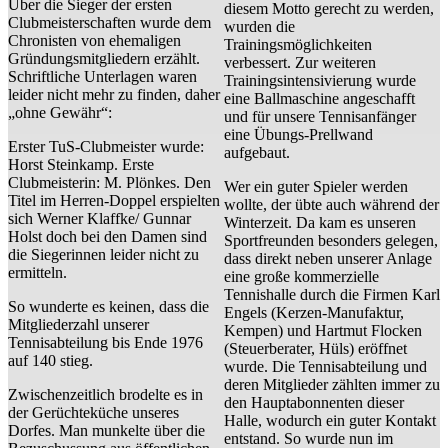
Über die Sieger der ersten
diesem Motto gerecht zu werden,
Clubmeisterschaften wurde dem
wurden die
Chronisten von ehemaligen
Trainingsmöglichkeiten
Gründungsmitgliedern erzählt.
verbessert. Zur weiteren
Schriftliche Unterlagen waren
Trainingsintensivierung wurde
leider nicht mehr zu finden, daher
eine Ballmaschine angeschafft
„ohne Gewähr“:
und für unsere Tennisanfänger
eine Übungs-Prellwand
Erster TuS-Clubmeister wurde:
aufgebaut.
Horst Steinkamp. Erste
Clubmeisterin: M. Plönkes. Den
Wer ein guter Spieler werden
Titel im Herren-Doppel erspielten
wollte, der übte auch während der
sich Werner Klaffke/ Gunnar
Winterzeit. Da kam es unseren
Holst doch bei den Damen sind
Sportfreunden besonders gelegen,
die Siegerinnen leider nicht zu
dass direkt neben unserer Anlage
ermitteln.
eine große kommerzielle
Tennishalle durch die Firmen Karl
So wunderte es keinen, dass die
Engels (Kerzen-Manufaktur,
Mitgliederzahl unserer
Kempen) und Hartmut Flocken
Tennisabteilung bis Ende 1976
(Steuerberater, Hüls) eröffnet
auf 140 stieg.
wurde. Die Tennisabteilung und
deren Mitglieder zählten immer zu
Zwischenzeitlich brodelte es in
den Hauptabonnenten dieser
der Gerüchteküche unseres
Halle, wodurch ein guter Kontakt
Dorfes. Man munkelte über die
entstand. So wurde nun im