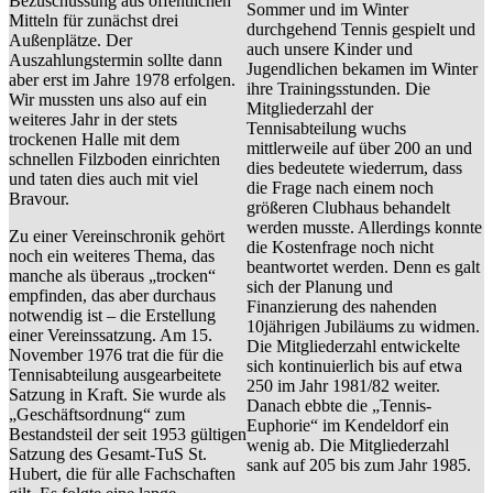
Bezuschussung aus öffentlichen
Sommer und im Winter
Mitteln für zunächst drei
durchgehend Tennis gespielt und
Außenplätze. Der
auch unsere Kinder und
Auszahlungstermin sollte dann
Jugendlichen bekamen im Winter
aber erst im Jahre 1978 erfolgen.
ihre Trainingsstunden. Die
Wir mussten uns also auf ein
Mitgliederzahl der
weiteres Jahr in der stets
Tennisabteilung wuchs
trockenen Halle mit dem
mittlerweile auf über 200 an und
schnellen Filzboden einrichten
dies bedeutete wiederrum, dass
und taten dies auch mit viel
die Frage nach einem noch
Bravour.
größeren Clubhaus behandelt
werden musste. Allerdings konnte
Zu einer Vereinschronik gehört
die Kostenfrage noch nicht
noch ein weiteres Thema, das
beantwortet werden. Denn es galt
manche als überaus „trocken“
sich der Planung und
empfinden, das aber durchaus
Finanzierung des nahenden
notwendig ist – die Erstellung
10jährigen Jubiläums zu widmen.
einer Vereinssatzung. Am 15.
Die Mitgliederzahl entwickelte
November 1976 trat die für die
sich kontinuierlich bis auf etwa
Tennisabteilung ausgearbeitete
250 im Jahr 1981/82 weiter.
Satzung in Kraft. Sie wurde als
Danach ebbte die „Tennis-
„Geschäftsordnung“ zum
Euphorie“ im Kendeldorf ein
Bestandsteil der seit 1953 gültigen
wenig ab. Die Mitgliederzahl
Satzung des Gesamt-TuS St.
sank auf 205 bis zum Jahr 1985.
Hubert, die für alle Fachschaften