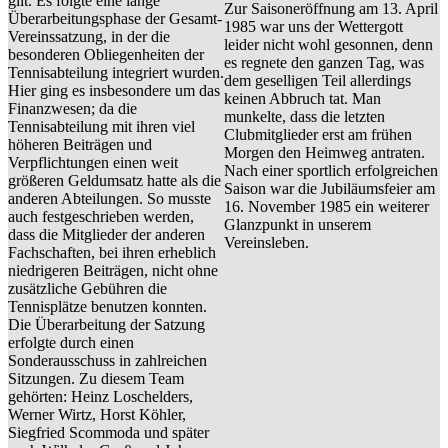
gilt. Es folgte eine lange
Zur Saisoneröffnung am 13. April
Überarbeitungsphase der Gesamt-
1985 war uns der Wettergott
Vereinssatzung, in der die
leider nicht wohl gesonnen, denn
besonderen Obliegenheiten der
es regnete den ganzen Tag, was
Tennisabteilung integriert wurden.
dem geselligen Teil allerdings
Hier ging es insbesondere um das
keinen Abbruch tat. Man
Finanzwesen; da die
munkelte, dass die letzten
Tennisabteilung mit ihren viel
Clubmitglieder erst am frühen
höheren Beiträgen und
Morgen den Heimweg antraten.
Verpflichtungen einen weit
Nach einer sportlich erfolgreichen
größeren Geldumsatz hatte als die
Saison war die Jubiläumsfeier am
anderen Abteilungen. So musste
16. November 1985 ein weiterer
auch festgeschrieben werden,
Glanzpunkt in unserem
dass die Mitglieder der anderen
Vereinsleben.
Fachschaften, bei ihren erheblich
niedrigeren Beiträgen, nicht ohne
zusätzliche Gebühren die
Tennisplätze benutzen konnten.
Die Überarbeitung der Satzung
erfolgte durch einen
Sonderausschuss in zahlreichen
Sitzungen. Zu diesem Team
gehörten: Heinz Loschelders,
Werner Wirtz, Horst Köhler,
Siegfried Scommoda und später