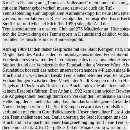
Kreis“ in Richtung auf „Tennis als Volkssport“ nicht immer deckungs
mit dem Platzangebot verlief, musste zeitweise auch die TuS-
Tennisabteilung zum unpopulären Aufnahmestopp für neue Bewerber
greifen. In den Jahren der Riesenerfolge der Tennisgrößen Boris Beck
Steffi Graf und Michael Stich (bis 1999) stieg die Zahl der
Tennisbegeisterten in unserem Club auf 275 Mitglieder an .Hier spieg
sich die Entwicklung des Tennissports in Deutschland deutlich wider,
fast allen Tennisclubs in der Bundesrepublik.
Anfang 1989 fanden daher Gespräche mit der Stadt Kempen statt, um
Möglichkeit des Ausbaus der Tennisanlage auszuloten. Federführend f
Vereinsinteressen waren der 1. Vorsitzende des Gesamtvereins Hans 
Stiphoudt und der Vorsitzende der Tennisabteilung Werner Wirtz. Als
Grundstück bot sich das neben unserer bestehenden 4-Platz-Anlage l
Brachland an, welches im Besitz Tennishallenbetreiber war. Es folgte
Verhandlungen zwischen dem Verein, der Stadt Kempen und den Her
Engels und Flocken als Besitzer des Brachlandes, die aber letztendlic
keinem Ergebnis führten. Erst Anfang 1992 kam dann wieder Beweg
die Angelegenheit, bedingt durch den Verkauf der Tennishalle an Her
Hettkamp, der schnell erkannte, dass ihm das brachliegende Gelände 
Nutzen bringen würde. Die Stadt Kempen erwarb das Grundstück,
verbunden mit einem Grundstücktausch. Unser ehemaliger Platz 4 gi
den Tennishallenbetreiber. Dafür übertrug die Stadt Kempen uns das
Brachland in Erbpacht mit einer Baugenehmigung für 3 neue Tennisp
(heute noch Platz 4-6). Der größte Teil der Finanzierung war durch