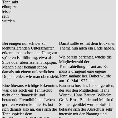
Tennisabt
eilung zu
leisten
sein
würden.
Bei einigen nur schwer zu
Damit sollte es mit dem trockenen
identifizierenden Unterschriften
Thema nun auch ein Ende haben.
erkennt man schon den Hang zur
Wie bereits berichtet, wuchs die
späteren Ballführung, etwa als
Mitgliederzahl der
Slice oder überrissenem Topspin.
Tennisabteilung rasant an. Es
Manch einer begann schon
musste dringend eine eigene
damals mit einem unleserlichen
Tennisanlage her. Daher wurde
Doppelfehler, wie man oben sieht.
am 10. Mai 1977 ein
Eine überaus wichtige Erkenntnis
Bauausschuss ins Leben gerufen,
war, dass solch ein Tennisclub
der aus den Mitgliedern: Hans
nicht ohne finanzielle und
Witteck, Hans Bauten, Wilhelm
beratende Fremdhilfe ins Leben
Gruß, Ernst Bonde und Manfred
gerufen werden konnte. Es bot
Sonnen gebildet wurde. Sofort
sich damals also an, dass sich die
befasste sich der Ausschuss sehr
Tennisspieler dem
intensiv mit der Planung und