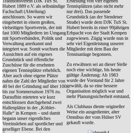
Traditionsverein DJK TuS St.
Erstellung von vier eigenen
Hubert 1889 e.V. als selbständige
Tennisplätzen (also nicht mehr
Fachschaft (Abteilung)
nur drei). Das passende
anschlossen. So waren wir
Grundstück (an der Stendener
eingebettet in einem großen,
Straße) wurde dem DJK TuS St.
vielseitigen Sportverein, der mit
Hubert bereits in einer 99jährigen
fast 1000 Mitgliedern im Umgang
Erbpacht von der Stadt Kempen
mit Sportverbänden, Politik und
zugewiesen. Zügig wurde nun in
Verwaltung anerkannt und
sehr viel Eigenleistung unserer
integriert war. Somit wuchsen die
Mitglieder mit dem Bau der
Aussichten auf ein eigenes
Tennisanlage begonnen.
Grundstück und öffentliche
Zu erwähnen sei an dieser Stelle
Zuschüsse für die ersehnten
noch eine wichtige, bis heute
eigenen Tennisplätze erheblich.
gültige Änderung: Ab 1983
Aber auch ohne eigene Plätze
wurde der Vorstand für 2 Jahre
nahm die Zahl der Mitglieder von
gewählt, da so eine bessere
40 bei der Gründung auf über 100
Organisation möglich war und
bis zur Sommersaison 1976 zu.
mehr Planungssicherheit entstand,
Daraufhin mieteten wir kurz
entschlossen durchgehend zwei
Als Clubhaus diente origineller
Hallenplätze in der „Köhler-
Weise ein ausgedienter, alter
Halle“ in Kempen – und damit
Omnibus der vom Hülser SV
begann unser eigentliches
gekauft wurde.
Vereinsleben auf sportlicher und
geselliger Ebene. Bei den