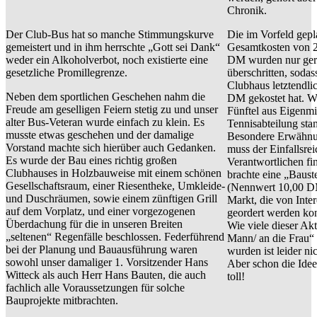
Chronik.
Der Club-Bus hat so manche Stimmungskurve
Die im Vorfeld gepl
gemeistert und in ihm herrschte „Gott sei Dank“
Gesamtkosten von 
weder ein Alkoholverbot, noch existierte eine
DM wurden nur ger
gesetzliche Promillegrenze.
überschritten, sodas
Clubhaus letztendli
Neben dem sportlichen Geschehen nahm die
DM gekostet hat. W
Freude am geselligen Feiern stetig zu und unser
Fünftel aus Eigenmi
alter Bus-Veteran wurde einfach zu klein. Es
Tennisabteilung sta
musste etwas geschehen und der damalige
Besondere Erwähnu
Vorstand machte sich hierüber auch Gedanken.
muss der Einfallsre
Es wurde der Bau eines richtig großen
Verantwortlichen f
Clubhauses in Holzbauweise mit einem schönen
brachte eine „Baust
Gesellschaftsraum, einer Riesentheke, Umkleide-
(Nennwert 10,00 D
und Duschräumen, sowie einem zünftigen Grill
Markt, die von Inte
auf dem Vorplatz, und einer vorgezogenen
geordert werden kon
Überdachung für die in unseren Breiten
Wie viele dieser Ak
„seltenen“ Regenfälle beschlossen. Federführend
Mann/ an die Frau“
bei der Planung und Bauausführung waren
wurden ist leider nic
sowohl unser damaliger 1. Vorsitzender Hans
Aber schon die Idee
Witteck als auch Herr Hans Bauten, die auch
toll!
fachlich alle Voraussetzungen für solche
Bauprojekte mitbrachten.