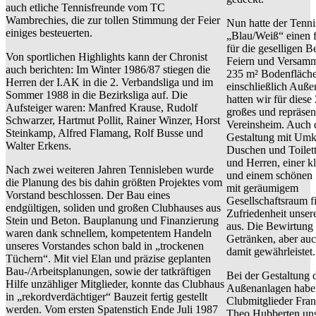
auch etliche Tennisfreunde vom TC
Wambrechies, die zur tollen Stimmung der Feier
Nun hatte der Tenni
einiges besteuerten.
„Blau/Weiß“ einen f
für die geselligen 
Von sportlichen Highlights kann der Chronist
Feiern und Versamm
auch berichten: Im Winter 1986/87 stiegen die
235 m² Bodenfläch
Herren der I.AK in die 2. Verbandsliga und im
einschließlich Außen
Sommer 1988 in die Bezirksliga auf. Die
hatten wir für diese 
Aufsteiger waren: Manfred Krause, Rudolf
großes und repräsen
Schwarzer, Hartmut Pollit, Rainer Winzer, Horst
Vereinsheim. Auch d
Steinkamp, Alfred Flamang, Rolf Busse und
Gestaltung mit Umk
Walter Erkens.
Duschen und Toilet
und Herren, einer k
Nach zwei weiteren Jahren Tennisleben wurde
und einem schönen
die Planung des bis dahin größten Projektes vom
mit geräumigem
Vorstand beschlossen. Der Bau eines
Gesellschaftsraum fi
endgültigen, soliden und großen Clubhauses aus
Zufriedenheit unser
Stein und Beton. Bauplanung und Finanzierung
aus. Die Bewirtung 
waren dank schnellem, kompetentem Handeln
Getränken, aber au
unseres Vorstandes schon bald in „trockenen
damit gewährleistet.
Tüchern“. Mit viel Elan und präzise geplanten
Bau-/Arbeitsplanungen, sowie der tatkräftigen
Bei der Gestaltung 
Hilfe unzähliger Mitglieder, konnte das Clubhaus
Außenanlagen haben
in „rekordverdächtiger“ Bauzeit fertig gestellt
Clubmitglieder Fran
werden. Vom ersten Spatenstich Ende Juli 1987
Theo Hubberten uns