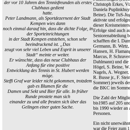
der vor 10 Jahren den Tennisfreunden als erstes
Christoph Erkes, Vi
Clubhaus gedient
Daniela Puplinkhuy
hatte.
Beine). Die TuS-Ju
Peter Landmann, als Sportdezernent der Stadt
aktivste und erfolgr
Kempen wies dann
dieser Kreismeisters
noch einmal darauf hin, dass die dichte Folge, in
Erfolge sind auch a
der Sporteinrichtungen
Seniorenabteilung b
in der Stadt Kempen entstehen, schon sehr
schafften die I. Da
beeindruckend ist. „Das
Germann, B. Wirtz,
zeugt von sehr viel Leben und Esprit in unserer
Hansen, H. Flamang
Stadt“ meinte er weiter.
Marcus, P. Schrave
Er wünschte, dass das neue Clubhaus der
Dahlmann) und die 
Anfang für eine positive
Högel, S. Beine, W.
Entwicklung des Tennis in St. Hubert werden
Nagels, A. Wegner,
möge.
R. Busse jr., F. St
Steffi Graf war leider nicht gekommen, trotzdem
Sommer) jeweils den
gab es Blumen für die
die BKC im Somme
Damen und Sekt und Bier für alle. In früher
Runde prostete man sich
Die Zahl der Mitgli
einander zu und alle freuten sich über das
bis1985 auf 205 und
Gelingen einer guten Sache.
bis 1990 wieder an 
Personen.
Ein nicht unerwähn
war die Feier zum 1