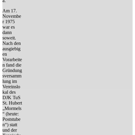
a.
Am 17.
Novembe
r 1975
war es
dann
soweit.
Nach den
ausgiebig
en
Vorarbeite
n fand die
Gründung
sversamm
lung im
Vereinslo
kal des
DJK TuS
St. Hubert
„Mormels
“ (heute:
Poststube
n“) statt
und der