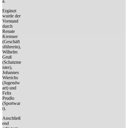
a.
Ergänzt
wurde der
Vorstand
durch
Renate
Kremser
(Geschäft
sführerin),
Wilhelm
Gruß
(Schatzme
ister),
Johannes
Wierichs
(Jugendw
art) und
Felix
Prudlo
(Sportwar
t).
Anschließ
end