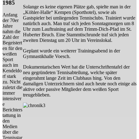
1985
Solange es keine eigenen Plätze gab, spielte man in der
„Köhler-Halle“ Kempen (Sporthotel), sowie als
Anfang
Gastspieler bei umliegenden Tennisclubs. Trainiert wurde
der 70er
natürlich auch. Man traf sich jeden Sonntagmorgen um 8
Jahre
Uhr zum Lauftraining auf dem Trimm-Dich-Pfad im St.
nahm die
Huberter Bruch. Eine Stammtischrunde traf sich jeden
Zahl der
zweiten Dienstag um 20 Uhr im Vereinslokal.
Begeistert
en für den
Geplant wurde ein weiterer Trainingsabend in der
weißen
Gymnastikhalle Voesch.
Sport
auch im
Dokumentarischen Wert hat die Unterschriftentafel der
Kendeldo
neu gegründeten Tennisabteilung, welche später
rf stark
eingerahmt lange Zeit im Clubhaus hing. Von den
zu. Nicht
damaligen Unterzeichnern sind auch heute noch einige als
zuletzt die
aktive oder passive Mitglieder dem weißen Sport
immer
treugeblieben.
intensiver
e
Berichters
tattung in
den
Medien
über die
Tennisstar