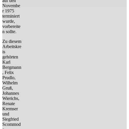
auf den
Novembe
r 1975
terminiert
wurde,
vorbereite
n sollte.
Zu diesem
Arbeitskre
is
gehörten
Karl
Bergmann
, Felix
Prudlo,
Wilhelm
Gruß,
Johannes
Wierichs,
Renate
Kremser
und
Siegfried
Scommod