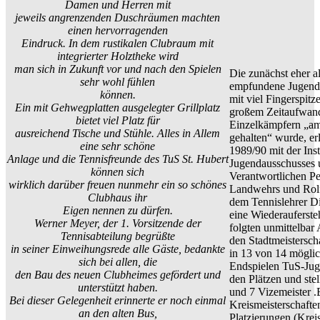
Damen und Herren mit
jeweils angrenzenden Duschräumen machten
einen hervorragenden
Eindruck. In dem rustikalen Clubraum mit
integrierter Holztheke wird
man sich in Zukunft vor und nach den Spielen
Die zunächst eher al
sehr wohl fühlen
empfundene Jugenda
können.
mit viel Fingerspit
Ein mit Gehwegplatten ausgelegter Grillplatz
großem Zeitaufwan
bietet viel Platz für
Einzelkämpfern „a
ausreichend Tische und Stühle. Alles in Allem
gehalten“ wurde, er
eine sehr schöne
1989/90 mit der Inst
Anlage und die Tennisfreunde des TuS St. Hubert
Jugendausschusses 
können sich
Verantwortlichen Pe
wirklich darüber freuen nunmehr ein so schönes
Landwehrs und Rol
Clubhaus ihr
dem Tennislehrer Die
Eigen nennen zu dürfen.
eine Wiederauferste
Werner Meyer, der 1. Vorsitzende der
folgten unmittelbar 
Tennisabteilung begrüßte
den Stadtmeistersch
in seiner Einweihungsrede alle Gäste, bedankte
in 13 von 14 mögli
sich bei allen, die
Endspielen TuS-Jug
den Bau des neuen Clubheimes gefördert und
den Plätzen und stel
unterstützt haben.
und 7 Vizemeister .
Bei dieser Gelegenheit erinnerte er noch einmal
Kreismeisterschafte
an den alten Bus,
Platzierungen (Krei