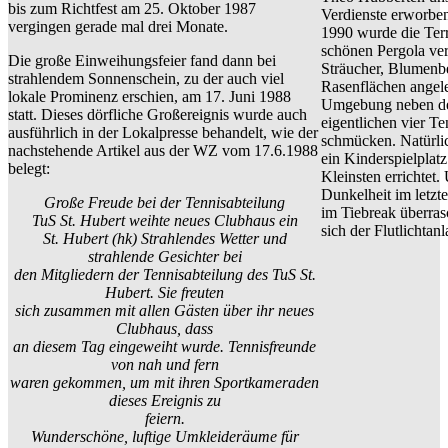
bis zum Richtfest am 25. Oktober 1987
Verdienste erworb
vergingen gerade mal drei Monate.
1990 wurde die Terr
schönen Pergola ve
Die große Einweihungsfeier fand dann bei
Sträucher, Blumenb
strahlendem Sonnenschein, zu der auch viel
Rasenflächen angele
lokale Prominenz erschien, am 17. Juni 1988
Umgebung neben d
statt. Dieses dörfliche Großereignis wurde auch
eigentlichen vier Te
ausführlich in der Lokalpresse behandelt, wie der
schmücken. Natürli
nachstehende Artikel aus der WZ vom 17.6.1988
ein Kinderspielplatz
belegt:
Kleinsten errichtet
Dunkelheit im letzt
Große Freude bei der Tennisabteilung
im Tiebreak überras
TuS St. Hubert weihte neues Clubhaus ein
sich der Flutlichtan
St. Hubert (hk) Strahlendes Wetter und
strahlende Gesichter bei
den Mitgliedern der Tennisabteilung des TuS St.
Hubert. Sie freuten
sich zusammen mit allen Gästen über ihr neues
Clubhaus, dass
an diesem Tag eingeweiht wurde. Tennisfreunde
von nah und fern
waren gekommen, um mit ihren Sportkameraden
dieses Ereignis zu
feiern.
Wunderschöne, luftige Umkleideräume für