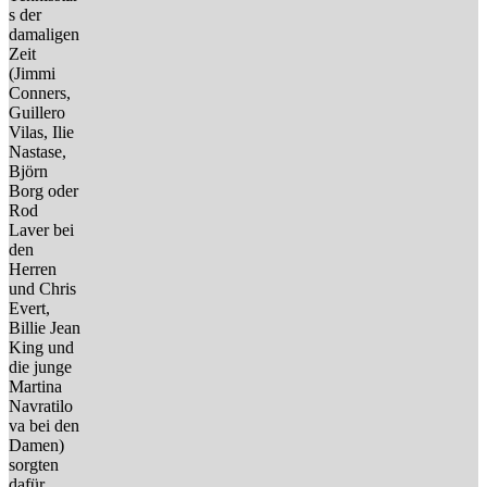
s der
damaligen
Zeit
(Jimmi
Conners,
Guillero
Vilas, Ilie
Nastase,
Björn
Borg oder
Rod
Laver bei
den
Herren
und Chris
Evert,
Billie Jean
King und
die junge
Martina
Navratilo
va bei den
Damen)
sorgten
dafür,