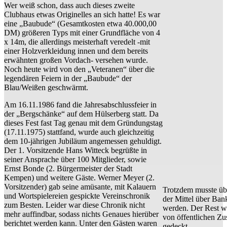
Wer weiß schon, dass auch dieses zweite
Clubhaus etwas Originelles an sich hatte! Es war
eine „Baubude“ (Gesamtkosten etwa 40.000,00
DM) größeren Typs mit einer Grundfläche von 4
x 14m, die allerdings meisterhaft veredelt -mit
einer Holzverkleidung innen und dem bereits
erwähnten großen Vordach- versehen wurde.
Noch heute wird von den „Veteranen“ über die
legendären Feiern in der „Baubude“ der
Blau/Weißen geschwärmt.
Am 16.11.1986 fand die Jahresabschlussfeier in
der „Bergschänke“ auf dem Hülserberg statt. Da
dieses Fest fast Tag genau mit dem Gründungstag
(17.11.1975) stattfand, wurde auch gleichzeitig
dem 10-jährigen Jubiläum angemessen gehuldigt.
Der 1. Vorsitzende Hans Witteck begrüßte in
seiner Ansprache über 100 Mitglieder, sowie
Ernst Bonde (2. Bürgermeister der Stadt
Kempen) und weitere Gäste. Werner Meyer (2.
Vorsitzender) gab seine amüsante, mit Kalauern
Trotzdem musste übe
und Wortspielereien gespickte Vereinschronik
der Mittel über Bank
zum Besten. Leider war diese Chronik nicht
werden. Der Rest w
mehr auffindbar, sodass nichts Genaues hierüber
von öffentlichen Z
berichtet werden kann. Unter den Gästen waren
gedeckt.