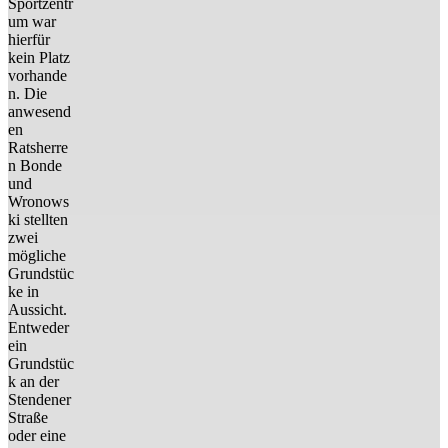
Sportzentr
um war
hierfür
kein Platz
vorhande
n. Die
anwesend
en
Ratsherre
n Bonde
und
Wronows
ki stellten
zwei
mögliche
Grundstüc
ke in
Aussicht.
Entweder
ein
Grundstüc
k an der
Stendener
Straße
oder eine