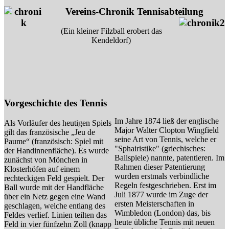
Vereins-Chronik Tennisabteilung
(Ein kleiner Filzball erobert das
Kendeldorf)
Vorgeschichte des Tennis
Im Jahre 1874 ließ der englische
Als Vorläufer des heutigen Spiels
Major Walter Clopton Wingfield
gilt das französische „Jeu de
seine Art von Tennis, welche er
Paume“ (französisch: Spiel mit
"Sphairistike" (griechisches:
der Handinnenfläche). Es wurde
Ballspiele) nannte, patentieren. Im
zunächst von Mönchen in
Rahmen dieser Patentierung
Klosterhöfen auf einem
wurden erstmals verbindliche
rechteckigen Feld gespielt. Der
Regeln festgeschrieben. Erst im
Ball wurde mit der Handfläche
Juli 1877 wurde im Zuge der
über ein Netz gegen eine Wand
ersten Meisterschaften in
geschlagen, welche entlang des
Wimbledon (London) das, bis
Feldes verlief. Linien teilten das
heute übliche Tennis mit neuen
Feld in vier fünfzehn Zoll (knapp