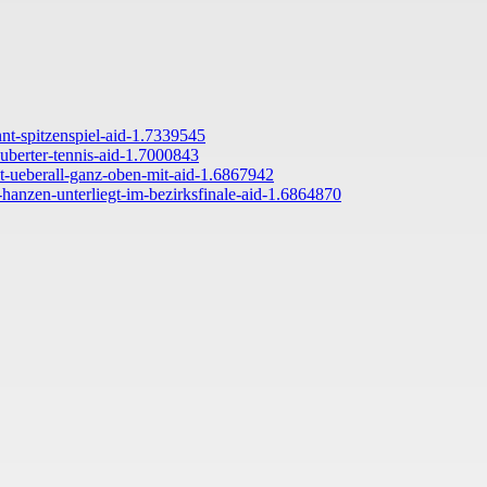
nnt-spitzenspiel-aid-1.7339545
uberter-tennis-aid-1.7000843
ht-ueberall-ganz-oben-mit-aid-1.6867942
-hanzen-unterliegt-im-bezirksfinale-aid-1.6864870