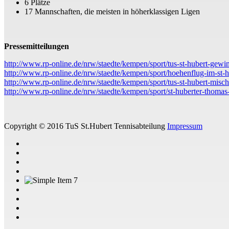
6 Plätze
17 Mannschaften, die meisten in höherklassigen Ligen
Pressemitteilungen
http://www.rp-online.de/nrw/staedte/kempen/sport/tus-st-hubert-gewi
http://www.rp-online.de/nrw/staedte/kempen/sport/hoehenflug-im-st-h
http://www.rp-online.de/nrw/staedte/kempen/sport/tus-st-hubert-misc
http://www.rp-online.de/nrw/staedte/kempen/sport/st-huberter-thomas
Copyright © 2016 TuS St.Hubert Tennisabteilung
Impressum