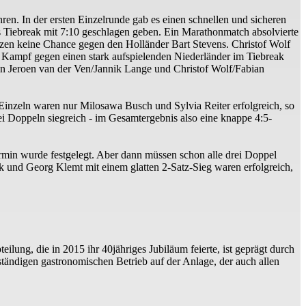
en. In der ersten Einzelrunde gab es einen schnellen und sicheren
s Tiebreak mit 7:10 geschlagen geben. Ein Marathonmatch absolvierte
zen keine Chance gegen den Holländer Bart Stevens. Christof Wolf
em Kampf gegen einen stark aufspielenden Niederländer im Tiebreak
n Jeroen van der Ven/Jannik Lange und Christof Wolf/Fabian
Einzeln waren nur Milosawa Busch und Sylvia Reiter erfolgreich, so
i Doppeln siegreich - im Gesamtergebnis also eine knappe 4:5-
ermin wurde festgelegt. Aber dann müssen schon alle drei Doppel
und Georg Klemt mit einem glatten 2-Satz-Sieg waren erfolgreich,
lung, die in 2015 ihr 40jähriges Jubiläum feierte, ist geprägt durch
nständigen gastronomischen Betrieb auf der Anlage, der auch allen