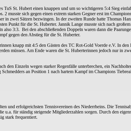
s TuS St. Hubert einen knappen und um so wichtigeren 5:4 Sieg einfahr
os. 2 musste sich gegen einen extrem starken Gegner erst im Champion
ner in zwei Sätzen bezwingen. In der zweiten Runde hatte Thomas Han
chsten Punkt für die St. Huberter. Jannik Lange musste sich nach groß
ln also 3:3. Bei den abschließenden Doppeln waren dann die Paarunge
pf gegen den Abstieg für die St. Huberter.
erinnen knapp mit 4:5 den Gästen des TC Rot-Gold Voerde e.V. In den 
erden müssen. Am Ende waren die St. Huberterinnen jedoch nur in zwe
 nach den Einzeln wegen starker Regenfälle unterbrechen, ein Nachholt
g Schmedders an Position 1 nach hartem Kampf im Champions Tiebreak 
n und erfolgreichsten Tennisvereinen des Niederrheins. Die Tennisabtei
die u.a. für ständig steigende Mitgliederzahlen sorgen. Durch den eige
g stark frequentiert.