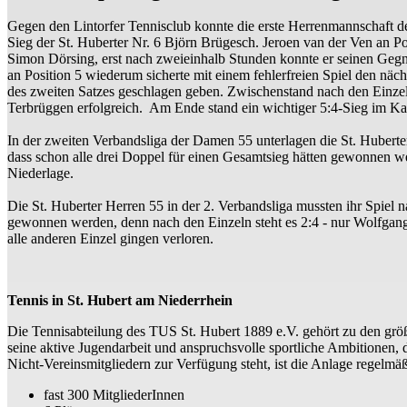
Gegen den Lintorfer Tennisclub konnte die erste Herrenmannschaft de
Sieg der St. Huberter Nr. 6 Björn Brügesch. Jeroen van der Ven an P
Simon Dörsing, erst nach zweieinhalb Stunden konnte er seinen Geg
an Position 5 wiederum sicherte mit einem fehlerfreien Spiel den nä
des zweiten Satzes geschlagen geben. Zwischenstand nach den Einze
Terbrüggen erfolgreich. Am Ende stand ein wichtiger 5:4-Sieg im Kam
In der zweiten Verbandsliga der Damen 55 unterlagen die St. Hubert
dass schon alle drei Doppel für einen Gesamtsieg hätten gewonnen w
Niederlage.
Die St. Huberter Herren 55 in der 2. Verbandsliga mussten ihr Spiel
gewonnen werden, denn nach den Einzeln steht es 2:4 - nur Wolfgan
alle anderen Einzel gingen verloren.
Tennis in St. Hubert am Niederrhein
Die Tennisabteilung des TUS St. Hubert 1889 e.V. gehört zu den größte
seine aktive Jugendarbeit und anspruchsvolle sportliche Ambitionen, 
Nicht-Vereinsmitgliedern zur Verfügung steht, ist die Anlage regelmäßi
fast 300 MitgliederInnen